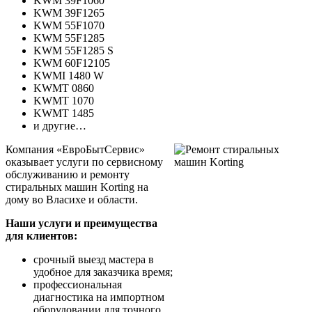
KWM 39F1060
KWM 39F1265
KWM 55F1070
KWM 55F1285
KWM 55F1285 S
KWM 60F12105
KWMI 1480 W
KWMT 0860
KWMT 1070
KWMT 1485
и другие…
Компания «ЕвроБытСервис»
оказывает услуги по сервисному
обслуживанию и ремонту
стиральных машин Korting на
дому во Власихе и области.
Наши услуги и преимущества
для клиентов:
срочный выезд мастера в
удобное для заказчика время;
профессиональная
диагностика на импортном
оборудовании для точного