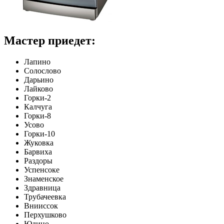
Мастер приедет:
Лапино
Солослово
Дарьино
Лайково
Горки-2
Калчуга
Горки-8
Усово
Горки-10
Жуковка
Барвиха
Раздоры
Успенсоке
Знаменское
Здравница
Трубачеевка
Внииссок
Перхушково
Юдино