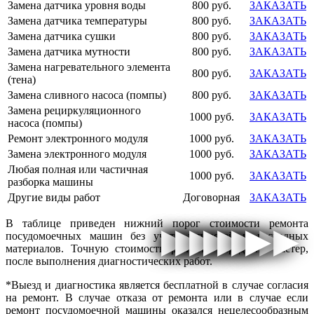
Замена датчика уровня воды
800 руб.
ЗАКАЗАТЬ
Замена датчика температуры
800 руб.
ЗАКАЗАТЬ
Замена датчика сушки
800 руб.
ЗАКАЗАТЬ
Замена датчика мутности
800 руб.
ЗАКАЗАТЬ
Замена нагревательного элемента
800 руб.
ЗАКАЗАТЬ
(тена)
Замена сливного насоса (помпы)
800 руб.
ЗАКАЗАТЬ
Замена рециркуляционного
1000 руб.
ЗАКАЗАТЬ
насоса (помпы)
Ремонт электронного модуля
1000 руб.
ЗАКАЗАТЬ
Замена электронного модуля
1000 руб.
ЗАКАЗАТЬ
Любая полная или частичная
1000 руб.
ЗАКАЗАТЬ
разборка машины
Другие виды работ
Договорная
ЗАКАЗАТЬ
В таблице приведен нижний порог стоимости ремонта
▶
▶
▶
▶
▶
▶
▶
▶
▶
▶
▶
▶
▶
▶
▶
▶
посудомоечных машин без учета запчастей и расходных
материалов. Точную стоимость ремонта определит мастер,
после выполнения диагностических работ.
*Выезд и диагностика является бесплатной в случае согласия
на ремонт. В случае отказа от ремонта или в случае если
ремонт посудомоечной машины оказался нецелесообразным